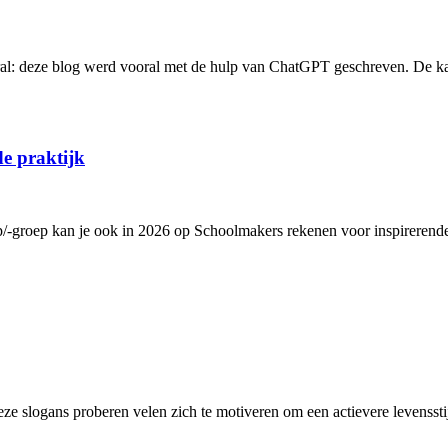
oral: deze blog werd vooral met de hulp van ChatGPT geschreven. De ka
de praktijk
p/-groep kan je ook in 2026 op Schoolmakers rekenen voor inspirerende 
ze slogans proberen velen zich te motiveren om een actievere levenss