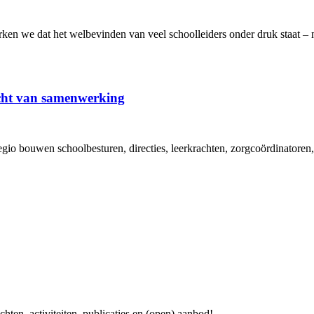
ken we dat het welbevinden van veel schoolleiders onder druk staat – n
cht van samenwerking
regio bouwen schoolbesturen, directies, leerkrachten, zorgcoördinato
chten, activiteiten, publicaties en (open) aanbod!