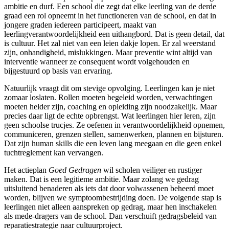
ambitie en durf. Een school die zegt dat elke leerling van de derde
graad een rol opneemt in het functioneren van de school, en dat in
jongere graden iedereen participeert, maakt van
leerlingverantwoordelijkheid een uithangbord. Dat is geen detail, dat
is cultuur. Het zal niet van een leien dakje lopen. Er zal weerstand
zijn, onhandigheid, mislukkingen. Maar preventie wint altijd van
interventie wanneer ze consequent wordt volgehouden en
bijgestuurd op basis van ervaring.
Natuurlijk vraagt dit om stevige opvolging. Leerlingen kan je niet
zomaar loslaten. Rollen moeten begeleid worden, verwachtingen
moeten helder zijn, coaching en opleiding zijn noodzakelijk. Maar
precies daar ligt de echte opbrengst. Wat leerlingen hier leren, zijn
geen schoolse trucjes. Ze oefenen in verantwoordelijkheid opnemen,
communiceren, grenzen stellen, samenwerken, plannen en bijsturen.
Dat zijn human skills die een leven lang meegaan en die geen enkel
tuchtreglement kan vervangen.
Het actieplan
Goed Gedragen
wil scholen veiliger en rustiger
maken. Dat is een legitieme ambitie. Maar zolang we gedrag
uitsluitend benaderen als iets dat door volwassenen beheerd moet
worden, blijven we symptoombestrijding doen. De volgende stap is
leerlingen niet alleen aanspreken op gedrag, maar hen inschakelen
als mede-dragers van de school. Dan verschuift gedragsbeleid van
reparatiestrategie naar cultuurproject.