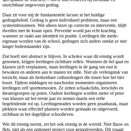
onzichtbaar ongewenst gedrag.
Daar zit voor mij de fundamentele lacune in het huidige
gedragsbeleid. Gedrag is geen individueel probleem, maar een
systeemfenomeen. Wie alleen inzet op correctie en interventie, blijft
dweilen met de kraan open. Preventie wordt pas echt krachtig
wanneer ze raakt aan identiteit en positie. Leerlingen die mede-
eigenaar worden van de school, gedragen zich anders omdat ze niet
langer buitenstaander zijn.
Dat hoeft niet abstract te blijven. In scholen waar dit ernstig wordt
genomen, krijgen leerlingen zichtbare rollen. Wanneer de bel gaat en
klassen zich verplaatsen, staan leerlingen in de gang om rust te
bewaken en anderen aan te manen tot stilte. Niet als verlengstuk van
toezicht, maar als herkenbare cultuurdragers die tonen hoe het hier
hoort. Tijdens middagen en naschoolse momenten organiseren
leerlingen zelf sporttornooien. Ze zetten schaakclubs, leesclubs en
theatergroepen op poten. Oudere leerlingen worden meter of peter
van klassen uit het eerste jaar en nemen daarin een reële
begeleidende rol op. Leerlingenraden worden geen praatbarak, maar
plekken waar effectief plannen worden gemaakt en uitgevoerd,
zichtbaar in het dagelijkse schoolleven.
Wie dit ernstig neemt, zet het ook ernstig in de wereld. Niet flauw en
flets, niet als een optioneel project voor gemotiveerden. Dit vraagt