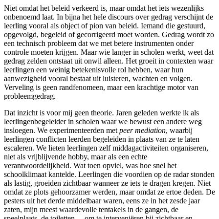
Niet omdat het beleid verkeerd is, maar omdat het iets wezenlijks
onbenoemd laat. In bijna het hele discours over gedrag verschijnt de
leerling vooral als object of pion van beleid. Iemand die gestuurd,
opgevolgd, begeleid of gecorrigeerd moet worden. Gedrag wordt zo
een technisch probleem dat we met betere instrumenten onder
controle moeten krijgen. Maar wie langer in scholen werkt, weet dat
gedrag zelden ontstaat uit onwil alleen. Het groeit in contexten waar
leerlingen een weinig betekenisvolle rol hebben, waar hun
aanwezigheid vooral bestaat uit luisteren, wachten en volgen.
Verveling is geen randfenomeen, maar een krachtige motor van
probleemgedrag.
Dat inzicht is voor mij geen theorie. Jaren geleden werkte ik als
leerlingenbegeleider in scholen waar we bewust een andere weg
insloegen. We experimenteerden met
peer mediation
, waarbij
leerlingen conflicten leerden begeleiden in plaats van ze te laten
escaleren. We lieten leerlingen zelf middagactiviteiten organiseren,
niet als vrijblijvende hobby, maar als een echte
verantwoordelijkheid. Wat toen opviel, was hoe snel het
schoolklimaat kantelde. Leerlingen die voordien op de radar stonden
als lastig, groeiden zichtbaar wanneer ze iets te dragen kregen. Niet
omdat ze plots gehoorzamer werden, maar omdat ze ertoe deden. De
pesters uit het derde middelbaar waren, eens ze in het zesde jaar
zaten, mijn meest waardevolle tentakels in de gangen, de
speelplaats, de toiletten… om te interveniëren bij zichtbaar en