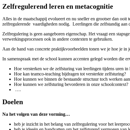
Zelfregulerend leren en metacognitie
Alles in de maatschappij evolueert en nu sneller en grootser dan ooit
zelfregulerende vaardigheden nodig. Leerlingen die zelfstandig aan de 
Zelfregulering is geen aangeboren eigenschap. Het vraagt een stapsgew
verwerkingsprocessen ook in andere contexten te gebruiken.
Aan de hand van concrete praktijkvoorbeelden tonen we je hoe je in je 
In samenspraak met de school kunnen accenten gelegd worden die ervo
Hoe versterken we de zelfsturing van leerlingen tijdens uren in 
Hoe kan teamco-teaching bijdragen tot versterkte zelfsturing?
Hoe kunnen we binnen de bestaande structuur toch werken aan
Hoe kunnen we zelfsturing bevorderen in onze schoolcontext?
….
Doelen
Na het volgen van deze vorming…
heb je inzicht in het belang van zelfregulering voor het leerproc
heb je ideeën en handvatten om het zelfsturend vermogen van l