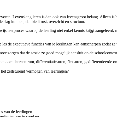
 tevoren. Levenslang leren is dan ook van levensgroot belang. Alleen is
slag kunnen, dat biedt rust, overzicht en structuur.
ijs leerproces waarbij de leerling niet enkel kennis krijgt aangeleerd,
les de executieve functies van je leerlingen kan aanscherpen zodat ze ve
or zorgen dat de sessie zo goed mogelijk aansluit op de schoolcontext
het open leercentrum, differentiatie-uren, flex-uren, gedifferentieerde 
 het zelfsturend vermogen van leerlingen?
es van de leerlingen
eerlingen aan te spreken